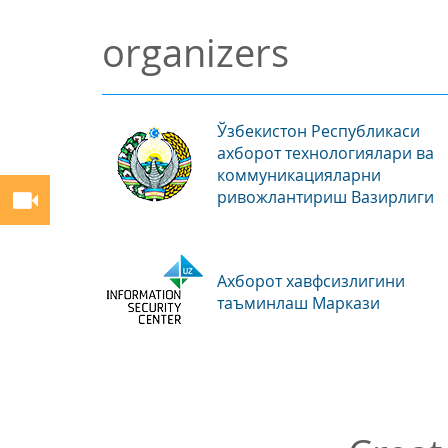
organizers
Ўзбекистон Республикаси
ахборот технологиялари ва
коммуникацияларни
ривожлантириш Вазирлиги
Ахборот хавфсизлигини
таъминлаш Маркази