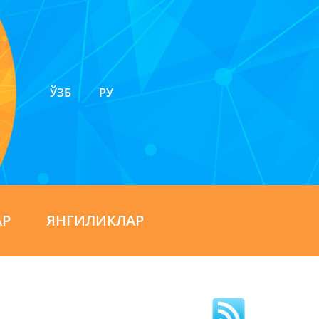
ЎЗБ
РУ
АР
ЯНГИЛИКЛАР