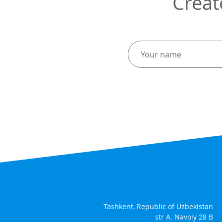
Creat
Tashkent, Republic of Uzbekistan
str A. Navoiy 28 B