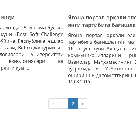
линди
Ягона портал орқали э
янги тартибига бағишл
анловда 25 ёшгача бўлган
уни «Best Soft Challenge
Ягона портал орқали эле
бўйича Республика ёшлар
тартибига бағишланган мат
ркази, ВеРrо дастурчилар
16 август куни Алоқа тари
огиялари университети
коммуникацияларини р
 технологиялари ва
Вазирлар Маҳкамасининг 
иги кўм ...
тўғрисида”ги Ўзбекисто
оширишни давом эттириш чо
11.08.2016
«
1
2
»