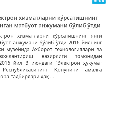
лектрон хизматларни кўрсатишнинг
анган матбуот анжумани бўлиб ўтди
ктрон хизматларни кўрсатишнинг янги
буот анжумани бўлиб ўтди 2016 йилнинг
хи музейида Ахборот технологиялари ва
ивожлантириш вазирлиги томонидан
2016 йил 3 июндаги “Электрон ҳукумат
н Республикасининг Қонунини амалга
ра-тадбирлари ҳақ ...