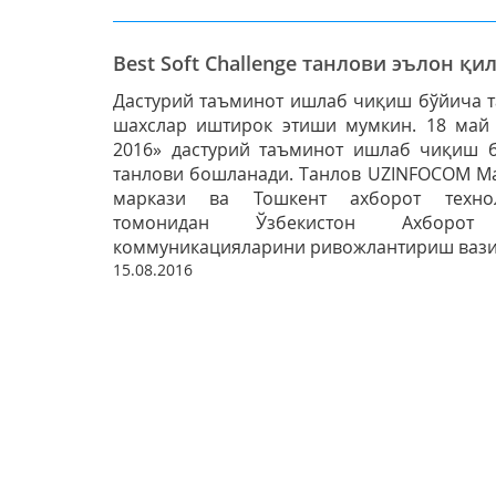
Best Soft Challenge танлови эълон қи
Дастурий таъминот ишлаб чиқиш бўйича т
шахслар иштирок этиши мумкин. 18 май к
2016» дастурий таъминот ишлаб чиқиш 
танлови бошланади. Танлов UZINFOCOM Ма
маркази ва Тошкент ахборот технол
томонидан Ўзбекистон Ахборот
коммуникацияларини ривожлантириш вазирл
15.08.2016