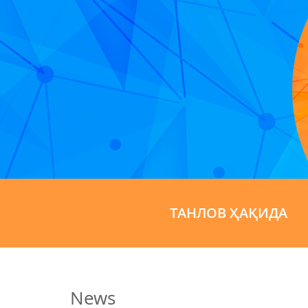
ТАНЛОВ ҲАҚИДА
News