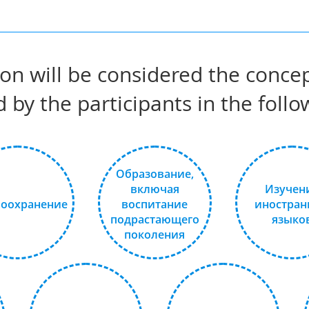
on will be considered the concep
 by the participants in the follo
Образование,
включая
Изучен
воохранение
воспитание
иностран
подрастающего
языко
поколения