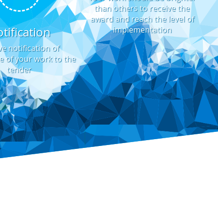
than others to receive the
award and reach the level of
tification
implementation
e notification of
e of your work to the
tender