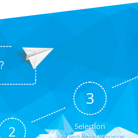
?
3
Selection
2
Your work should be brighter