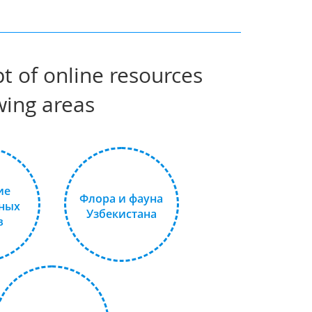
t of online resources
wing areas
ие
Флора и фауна
ных
Узбекистана
в