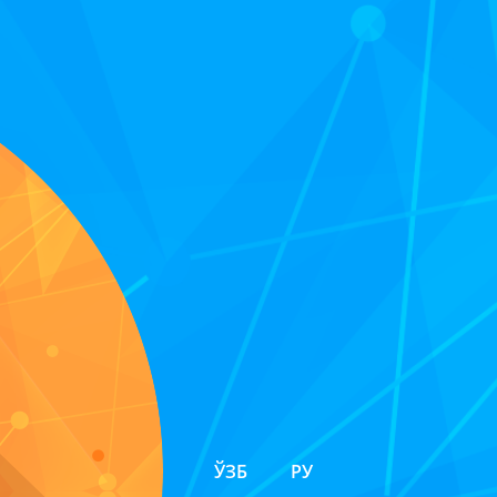
ЎЗБ
РУ