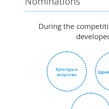
Nominations
During the competiti
developed
Культура и
Здра
искусство