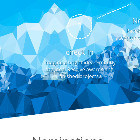
No
1
Receiv
acceptanc
check in
Imagine a bright idea. Embody
the idea. Receive awards and
finished projects.