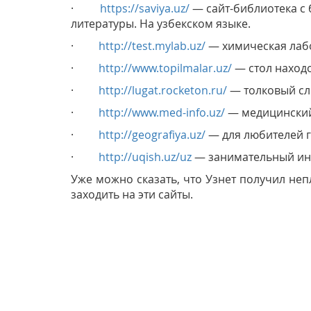
·
https://saviya.uz/
— сайт-библиотека с 
литературы. На узбекском языке.
·
http://test.mylab.uz/
— химическая лабо
·
http://www.topilmalar.uz/
— стол находо
·
http://lugat.rocketon.ru/
— толковый сло
·
http://www.med-info.uz/
— медицинский
·
http://geografiya.uz/
— для любителей 
·
http://uqish.uz/uz
— занимательный ин
Уже можно сказать, что Узнет получил н
заходить на эти сайты.