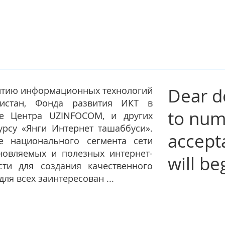
Dear d
итию информационных технологий
кистан, Фонда развития ИКТ в
to num
ве Центра UZINFOCOM, и других
урсу «Янги Интернет ташаббуси».
accept
е национального сегмента сети
новляемых и полезных интернет-
will be
сти для создания качественного
ля всех заинтересован ...