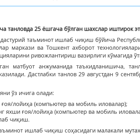
ча танловда
25
ёшгача бўлган шахслар иштирок э
16» дастурий таъминот ишлаб чиқиш бўйича Респуб
лар маркази ва Тошкент ахборот технологиялари
ацияларини ривожлантириш вазирлиги кўмагида ўт
ган матбуот анжуманида таъкидланишича, танл
азилади. Дастлабки танлов 29 августдан 9 сентяб
яни ўз ичига олади:
 ғоя/лойиҳа (компьютер ва мобиль иловалар);
г яхши ғоя/лойиҳа (компьютер ва мобиль иловала
лаб чиқиш.
аъминот ишлаб чиқиш соҳасидаги малакали мутах