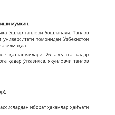
тиши мумкин
.
лика ёшлар танлови бошланади. Танлов
 университети томонидан Ўзбекистон
казилмоқда.
ов қатнашчилари 26 августга қадар
рга қадар ўтказилса, якунловчи танлов
р);
ассислардан иборат ҳакамлар ҳайъати