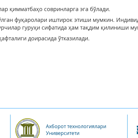
лар қимматбаҳо совринларга эга бўлади.
ўлган фуқаролари иштирок этиши мумкин. Индиви
турчилар гуруҳи сифатида ҳам тақдим қилиниши му
афталиги доирасида ўтказилади.
Ахборот технологиялари
Университети