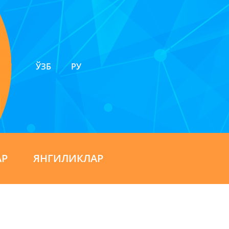
ЎЗБ
РУ
АР
ЯНГИЛИКЛАР