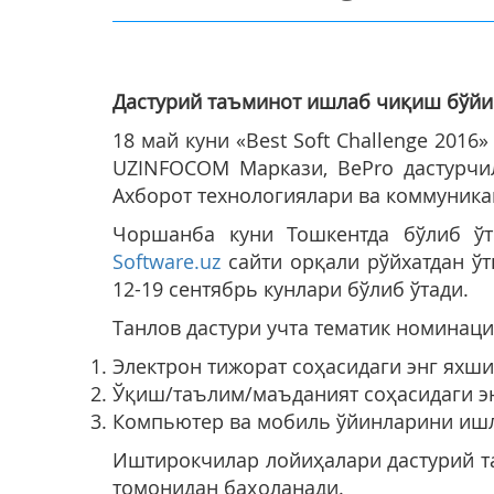
Дастурий таъминот ишлаб чиқиш
бўйи
18 май куни «Best Soft Challenge 20
UZINFOCOM Маркази, ВеРrо дастурчи
Ахборот технологиялари ва коммуник
Чоршанба куни Тошкентда бўлиб ўт
Software.uz
сайти орқали рўйхатдан ўтк
12-19 сентябрь кунлари бўлиб ўтади.
Танлов дастури учта тематик номинаци
Электрон тижорат соҳасидаги энг яхши
Ўқиш/таълим/маъданият соҳасидаги эн
Компьютер ва мобиль ўйинларини иш
Иштирокчилар лойиҳалари дастурий т
томонидан баҳоланади.