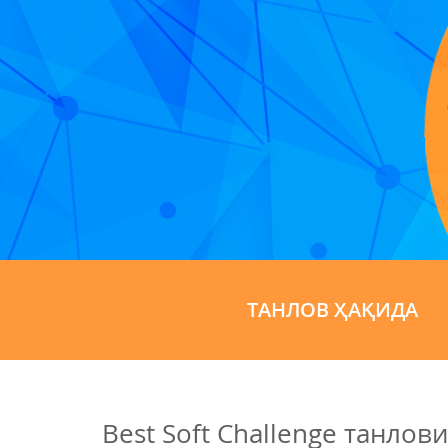
ТАНЛОВ ҲАҚИДА
Best Soft Challenge танло