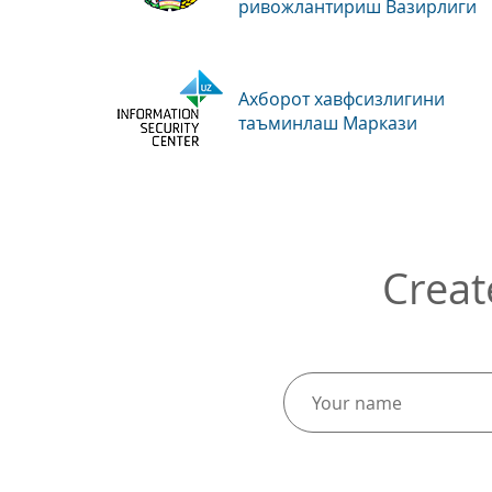
ривожлантириш Вазирлиги
Ахборот хавфсизлигини
таъминлаш Маркази
Creat