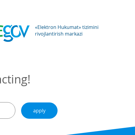
«Elektron Hukumat» tizimini
rivojlantirish markazi
cting!
apply