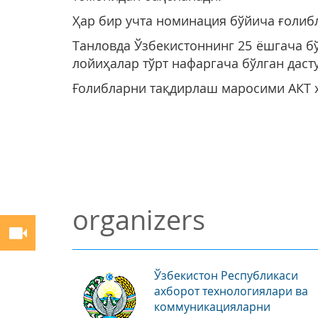
Ҳар бир учта номинация бўйича ғолиб
Танловда Ўзбекистоннинг 25 ёшгача б
лойиҳалар тўрт нафаргача бўлган дас
Ғолибларни тақдирлаш маросими АКТ ҳ
organizers
Ўзбекистон Республикаси
ахборот технологиялари ва
коммуникацияларни