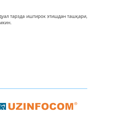
дуал тарзда иштирок этишдан ташқари,
мкин.