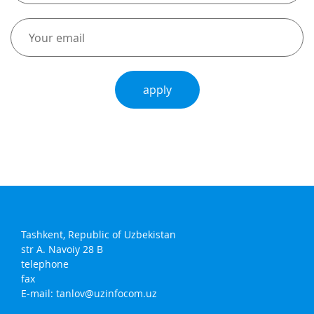
apply
Tashkent, Republic of Uzbekistan
str A. Navoiy 28 B
telephone
fax
E-mail:
tanlov@uzinfocom.uz