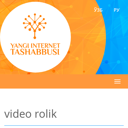
ЎЗБ
РУ
Toggl
navig
video rolik