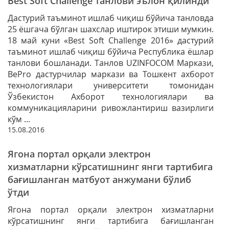
Best Soft Challenge танлови эълон қилинди
Дастурий таъминот ишлаб чиқиш бўйича танловда
25 ёшгача бўлган шахслар иштирок этиши мумкин.
18 май куни «Best Soft Challenge 2016» дастурий
таъминот ишлаб чиқиш бўйича Республика ёшлар
танлови бошланади. Танлов UZINFOCOM Маркази,
ВеРrо дастурчилар маркази ва Тошкент ахборот
технологиялари университети томонидан
Ўзбекистон Ахборот технологиялари ва
коммуникацияларини ривожлантириш вазирлиги
кўм ...
15.08.2016
Ягона портал орқали электрон
хизматларни кўрсатишнинг янги тартибига
бағишланган матбуот анжумани бўлиб
ўтди
Ягона портал орқали электрон хизматларни
кўрсатишнинг янги тартибига бағишланган