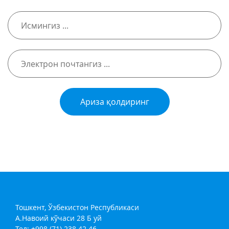
Ариза қолдиринг
Тошкент, Ўзбекистон Республикаси
А.Навоий кўчаси 28 Б уй
Тел: +998 (71) 238 42 46