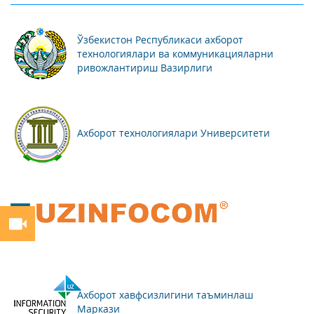
Ўзбекистон Республикаси ахборот
технологиялари ва коммуникацияларни
ривожлантириш Вазирлиги
Ахборот технологиялари Университети
Ахборот хавфсизлигини таъминлаш
Маркази