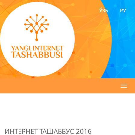
ЎЗБ
РУ
Toggl
navig
ИНТЕРНЕТ ТАШАББУС 2016