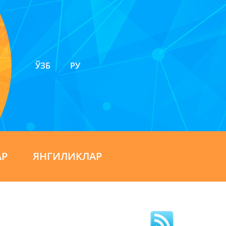
ЎЗБ
РУ
АР
ЯНГИЛИКЛАР