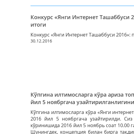
Конкурс «Янги Интернет Ташаббуси 
итоги
Конкурс «Янги Интернет Ташаббуси 2016»:
30.12.2016
Кўпгина илтимосларга кўра ариза т
йил 5 ноябргача узайтирилганлигин
Кўпгина илтимосларга кўра «Янги интерне
2016 йил 5 ноябргача узайтирилди. Сиз
кўринишида 2016 йил 5 ноябрь соат 10.00
Шунингдек, концепция билан бирга тақди