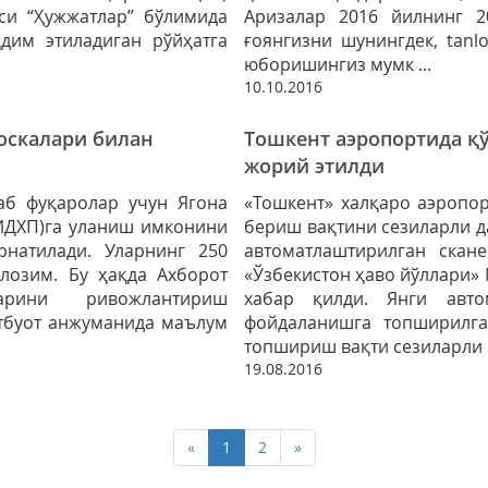
си “Ҳужжатлар” бўлимида
Аризалар 2016 йилнинг 2
дим этиладиган рўйҳатга
ғоянгизни шунингдек, tanl
юборишингиз мумк ...
10.10.2016
иоскалари билан
Тошкент аэропортида қ
жорий этилди
аб фуқаролар учун Ягона
«Тошкент» халқаро аэропор
ЯИДХП)га уланиш имконини
бериш вақтини сезиларли 
рнатилади. Уларнинг 250
автоматлаштирилган скан
лозим. Бу ҳақда Ахборот
«Ўзбекистон ҳаво йўллари»
арини ривожлантириш
хабар қилди. Янги авто
атбуот анжуманида маълум
фойдаланишга топширилга
топшириш вақти сезиларли қ
19.08.2016
«
1
2
»