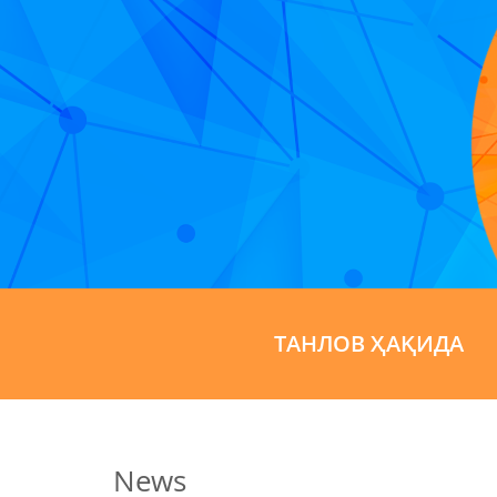
ТАНЛОВ ҲАҚИДА
News