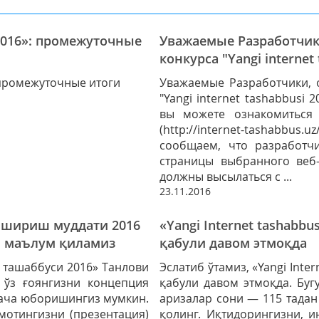
2016»: промежуточные
Уважаемые Разработчики
конкурса "Yangi internet
 промежуточные итоги
Уважаемые Разработчики, о
"Yangi internet tashabbusi 
вы можете ознакомиться
(http://internet-tashabbus
сообщаем, что разработч
страницы выбранного веб-
должны высылаться с ...
23.11.2016
опшириш муддати 2016
«Yangi Internet tashabbu
и маълум қиламиз
қабули давом этмоқда
т ташаббуси 2016» Танлови
Эслатиб ўтамиз, «Yangi Inte
 ўз ғоянгизни концепция
қабули давом этмоқда. Буг
 гача юборишингиз мумкин.
аризалар сони — 115 тадан
мотингизни (презентация)
қолинг. Иқтидорингизни, и