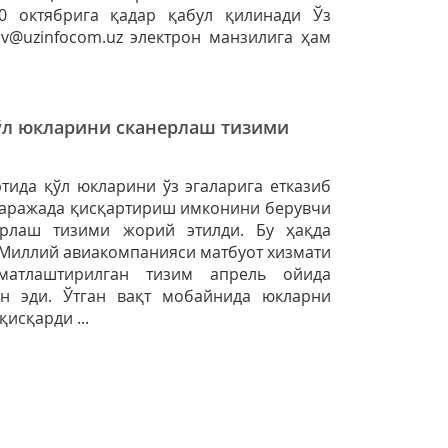
0 октябрига қадар қабул қилинади Ўз
ov@uzinfocom.uz электрон манзилига ҳам
ўл юкларини сканерлаш тизими
тида қўл юкларини ўз эгаларига етказиб
даражада қисқартириш имконини берувчи
ерлаш тизими жорий этилди. Бу ҳақда
 Миллий авиакомпанияси матбуот хизмати
матлаштирилган тизим апрель ойида
н эди. Ўтган вақт мобайнида юкларни
исқарди ...