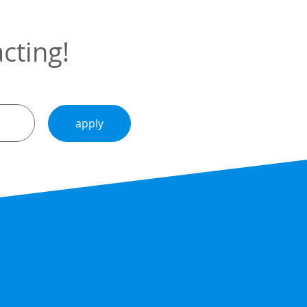
cting!
apply