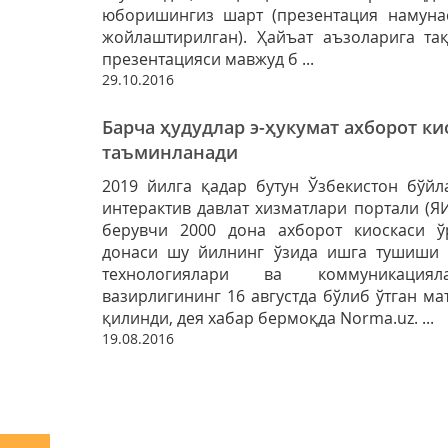
юборишингиз шарт (презентация намуна
жойлаштирилган). Ҳайъат аъзоларига тақ
презентацияси мавжуд б ...
29.10.2016
Барча ҳудудлар э-ҳукумат ахборот к
таъминланади
2019 йилга қадар бутун Ўзбекистон бўйл
интерактив давлат хизматлари портали (
берувчи 2000 дона ахборот киоскаси ў
донаси шу йилнинг ўзида ишга тушиши 
технологиялари ва коммуникациял
вазирлигининг 16 августда бўлиб ўтган м
қилинди, дея хабар бермоқда Norma.uz. ...
19.08.2016