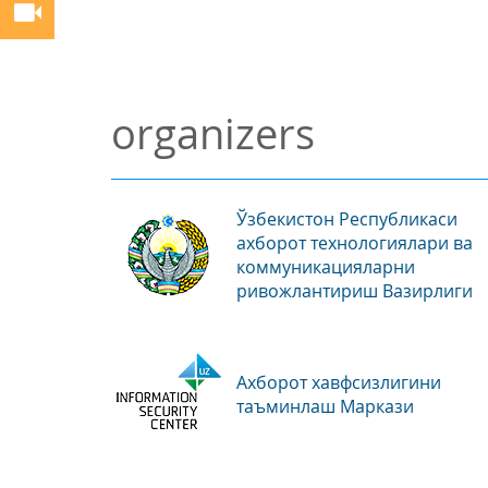
organizers
Ўзбекистон Республикаси
ахборот технологиялари ва
коммуникацияларни
ривожлантириш Вазирлиги
Ахборот хавфсизлигини
таъминлаш Маркази