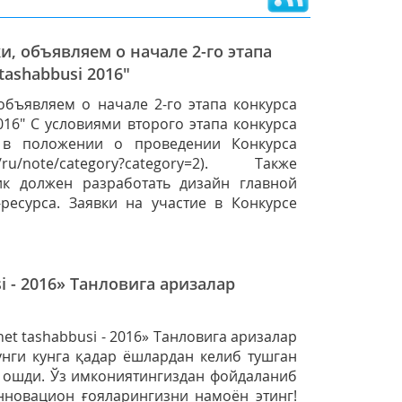
, объявляем о начале 2-го этапа
 tashabbusi 2016"
бъявляем о начале 2-го этапа конкурса
2016" С условиями второго этапа конкурса
 в положении о проведении Конкурса
.uz/ru/note/category?category=2). Также
ик должен разработать дизайн главной
ресурса. Заявки на участие в Конкурсе
si - 2016» Танловига аризалар
rnet tashabbusi - 2016» Танловига аризалар
унги кунга қадар ёшлардан келиб тушган
 ошди. Ўз имкониятингиздан фойдаланиб
нновацион ғояларингизни намоён этинг!