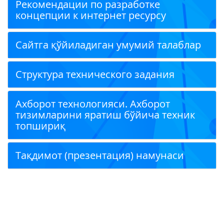
Рекомендации по разработке
концепции к интернет ресурсу
Сайтга қўйиладиган умумий талаблар
Структура технического задания
Ахборот технологияси. Ахборот
тизимларини яратиш бўйича техник
топшириқ
Тақдимот (презентация) намунаси