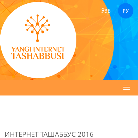
ЎЗБ
РУ
Toggl
navig
ИНТЕРНЕТ ТАШАББУС 2016