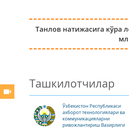
Танлов натижасига кўра 
мл
Ташкилотчилар
Ўзбекистон Республикаси
ахборот технологиялари ва
коммуникацияларни
ривожлантириш Вазирлиги