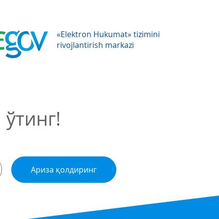
«Elektron Hukumat» tizimini
rivojlantirish markazi
ўтинг!
Ариза қолдиринг