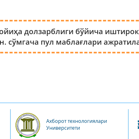
лойиҳа долзарблиги бўйича иштирокч
н. сўмгача пул маблағлари ажратил
Ахборот технологиялари
Университети