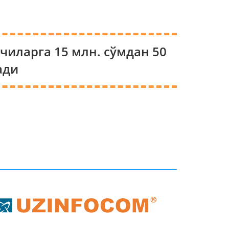
иларга 15 млн. сўмдан 50
ади