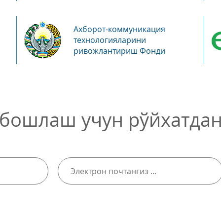
Ахборот-коммуникация
технологияларини
ривожлантириш Фонди
бошлаш учун рўйхатдан 