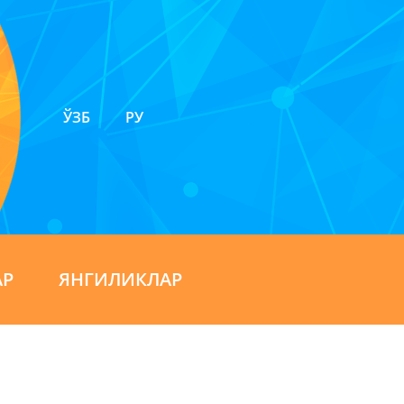
ЎЗБ
РУ
АР
ЯНГИЛИКЛАР