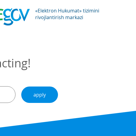
«Elektron Hukumat» tizimini
rivojlantirish markazi
cting!
apply