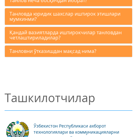
Танлов неча босқичдан иборат?
Танловда юридик шахслар иштирок этишлари
мумкинми?
Қандай вазиятларда иштирокчилар танловдан
четлаштириладилар?
Танловни ўтказишдан мақсад нима?
Ташкилотчилар
Ўзбекистон Республикаси ахборот
технологиялари ва коммуникацияларни