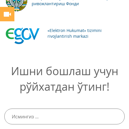
ривожлантириш Фонди
«Elektron Hukumat» tizimini
rivojlantirish markazi
Ишни бошлаш учун
рўйхатдан ўтинг!