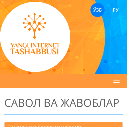
ЎЗБ
РУ
Toggl
navig
САВОЛ ВА ЖАВОБЛАР