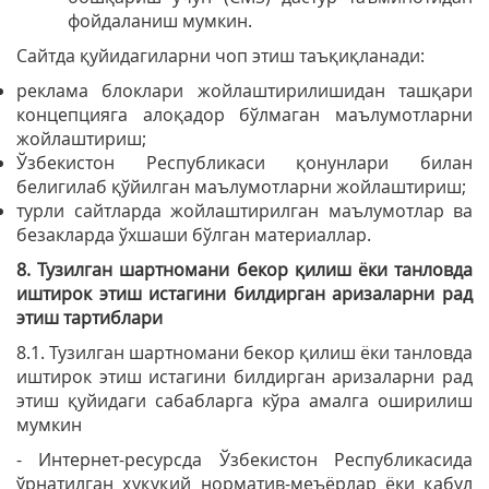
фойдаланиш мумкин.
Сайтда қуйидагиларни чоп этиш таъқиқланади:
реклама блоклари жойлаштирилишидан ташқари
концепцияга алоқадор бўлмаган маълумотларни
жойлаштириш;
Ўзбекистон Республикаси қонунлари билан
белигилаб қўйилган маълумотларни жойлаштириш;
турли сайтларда жойлаштирилган маълумотлар ва
безакларда ўхшаши бўлган материаллар.
8. Тузилган шартномани бекор қилиш ёки танловда
иштирок этиш истагини билдирган аризаларни рад
этиш тартиблари
8.1. Тузилган шартномани бекор қилиш ёки танловда
иштирок этиш истагини билдирган аризаларни рад
этиш қуйидаги сабабларга кўра амалга оширилиш
мумкин
- Интернет-ресурсда Ўзбекистон Республикасида
ўрнатилган ҳуқуқий норматив-меъёрлар ёки қабул