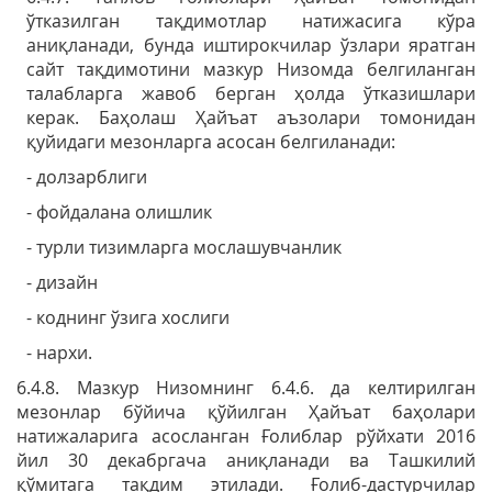
ўтказилган тақдимотлар натижасига кўра
аниқланади, бунда иштирокчилар ўзлари яратган
сайт тақдимотини мазкур Низомда белгиланган
талабларга жавоб берган ҳолда ўтказишлари
керак. Баҳолаш Ҳайъат аъзолари томонидан
қуйидаги мезонларга асосан белгиланади:
- долзарблиги
- фойдалана олишлик
- турли тизимларга мослашувчанлик
- дизайн
- коднинг ўзига хослиги
- нархи.
6.4.8. Мазкур Низомнинг 6.4.6. да келтирилган
мезонлар бўйича қўйилган Ҳайъат баҳолари
натижаларига асосланган Ғолиблар рўйхати 2016
йил 30 декабргача аниқланади ва Ташкилий
қўмитага тақдим этилади. Ғолиб-дастурчилар