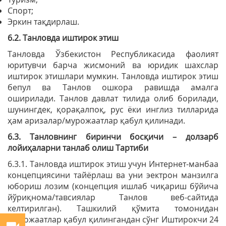
Спорт;
Эркин тақдирлаш.
6.2. Танловда иштирок этиш
Танловда Ўзбекистон Республикасида фаолият
юритувчи барча жисмоний ва юридик шахслар
иштирок этишлари мумкин. Танловда иштирок этиш
бепул ва Танлов ошкора равишда амалга
оширилади. Танлов давлат тилида олиб борилади,
шунингдек, қорақалпоқ, рус ёки инглиз тилларида
ҳам аризалар/мурожаатлар қабул қилинади.
6.3. Танловнинг биринчи босқичи – долзарб
лойиҳаларни танлаб олиш Тартиби
6.3.1. Танловда иштирок этиш учун Интернет-манбаа
концепциясини тайёрлаш ва уни эектрон манзилга
юбориш лозим (концепция ишлаб чиқариш бўйича
йўриқнома/тавсиялар Танлов веб-сайтида
келтирилган). Ташкилий қўмита томонидан
Мурожаатлар қабул қилингандан сўнг Иштирокчи 24