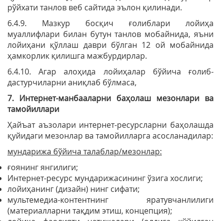
рўйхати танлов веб сайтида эълон қилинади.
6.4.9. Мазкур босқич ғолиблари лойиҳа
муаллифлари билан бутун танлов мобайнида, яъни
лойиҳани қўллаш даври бўлган 12 ой мобайнида
ҳамкорлик қилишга мажбурдирлар.
6.4.10. Агар алоҳида лойиҳалар бўйича ғолиб-
дастурчиларни аниқлаб бўлмаса,
7. Интернет-манбааларни баҳолаш мезонлари ва
тамойиллари
Ҳайъат аъзолари интернет-ресурсларни баҳолашда
қуйидаги мезонлар ва тамойилларга асосланадилар:
мундарижа бўйича талаблар/мезонлар:
ғоянинг янгилиги;
Интернет-ресурс мундарижасининг ўзига хослиги;
лойиҳанинг (дизайн) нинг сифати;
мультемедиа-контентнинг яратувчанлилиги
(материалларни тақдим этиш, концепция);