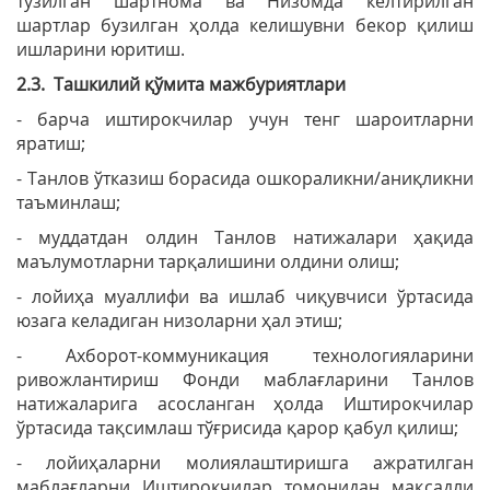
тузилган шартнома ва Низомда келтирилган
шартлар бузилган ҳолда келишувни бекор қилиш
ишларини юритиш.
2.3. Ташкилий қўмита мажбуриятлари
- барча иштирокчилар учун тенг шароитларни
яратиш;
- Танлов ўтказиш борасида ошкораликни/аниқликни
таъминлаш;
- муддатдан олдин Танлов натижалари ҳақида
маълумотларни тарқалишини олдини олиш;
- лойиҳа муаллифи ва ишлаб чиқувчиси ўртасида
юзага келадиган низоларни ҳал этиш;
- Ахборот-коммуникация технологияларини
ривожлантириш Фонди маблағларини Танлов
натижаларига асосланган ҳолда Иштирокчилар
ўртасида тақсимлаш тўғрисида қарор қабул қилиш;
- лойиҳаларни молиялаштиришга ажратилган
маблағларни Иштирокчилар томонидан мақсадли