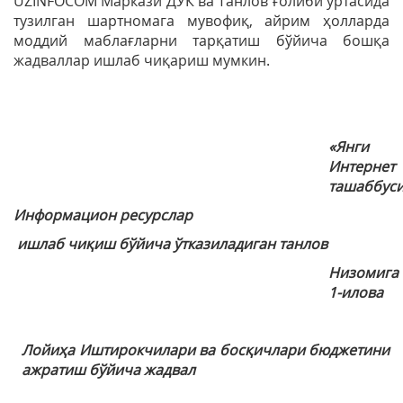
UZINFOCOM Маркази ДУК ва Танлов ғолиби ўртасида
тузилган шартномага мувофиқ, айрим ҳолларда
моддий маблағларни тарқатиш бўйича бошқа
жадваллар ишлаб чиқариш мумкин.
«Янги
Интернет
ташаббус
Информацион ресурслар
ишлаб чиқиш бўйича ўтказиладиган танлов
Низомига
1-илова
Лойиҳа Иштирокчилари ва босқичлари бюджетини
ажратиш бўйича жадвал