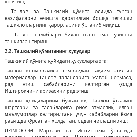
юритиш;
- Танлов ва Ташкилий қўмита олдида турган
вазифаларни ечишга қаратилган бошқа тегишли
ташкилотларнинг қарорларини ўрганиб чиқиш;
- Танлов ғолиблари билан шартнома тузишни
ташкиллаштириш.
2.2. Ташкилий қўмитанинг ҳуқуқлар
Ташкилий қўмита қуйидаги ҳуқуқларга эга:
Танлов иштирокчиси томонидан тақдим этилган
материаллар Танлов талабларига жавоб бермаса,
рад этиш сабабларини келтирган ҳолда
Иштирокчини аризасини рад этиш;
Танлов қоидаларини бузганлик, Танлов ўтказиш
шартлари ва талабларига риоя этмаслик, ёлғон
маълумотлар келтирилгани учун сабабларни ёзма
равишда кўрсатган ҳолда танловдан четлаштириш;
UZINFOCOM Маркази ва Иштирокчи ўртасида