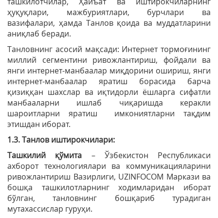
ташкилотчилар, Ҳайъат ва иштирокчиларнинг
ҳуқуқлари, мажбуриятлари, бурчлари ва
вазифалари, ҳамда Танлов қоида ва муддатларини
аниқлаб беради.
Танловнинг асосий мақсади: Интернет тормоғининг
миллий сегментини ривожлантириш, фойдали ва
янги интернет-манбаалар миқдорини ошириш, янги
интернет-манбаалар яратиш борасида барча
қизиққан шахслар ва иқтидорли ёшларга сифатли
манбааларни ишлаб чиқаришда керакли
шароитларни яратиш имкониятларни тақдим
этишдан иборат.
1.3. Танлов иштирокчилари:
Ташкилий қўмита
– Ўзбекистон Республикаси
ахборот технологиялари ва коммуникацияларини
ривожлантириш Вазирлиги,
UZINFOCOM Маркази ва
бошқа ташкилотларнинг ходимларидан иборат
бўлган, танловнинг бошқариб турадиган
мутахассислар гуруҳи.