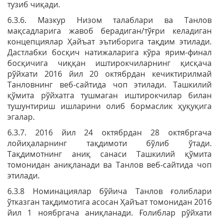
тузиб чиқади.
6.3.6. Мазкур Низом талаблари ва Танлов
мақсадларига жавоб берадиган/тўғри келадиган
концепциялар Ҳайъат эътиборига тақдим этилади.
Дастлабки босқич натижаларига кўра ярим-финал
босқичига чиққан иштирокчиларнинг қисқача
рўйхати 2016 йил 20 октябрдан кечиктирилмай
Танловнинг веб-сайтида чоп этилади. Ташкилий
қўмита рўйхатга тушмаган иштирокчилар билан
тушунтириш ишларини олиб бормаслик ҳуқуқига
эгалар.
6.3.7. 2016 йил 24 октябрдан 28 октябргача
лойиҳаларнинг тақдимоти бўлиб ўтади.
Тақдимотнинг аниқ санаси Ташкилий қўмита
томонидан аниқланади ва Танлов веб-сайтида чоп
этилади.
6.3.8 Номинациялар бўйича Танлов ғолиблари
ўтказган тақдимотига асосан Ҳайъат томонидан 2016
йил 1 ноябргача аниқланади. Ғолиблар рўйхати