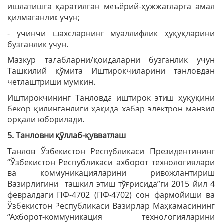
ишлатишга қаратилган меъёрий-ҳужжатларга амал
қилмаганлик учун;
- учинчи шахсларнинг муаллифлик ҳуқуқларини
бузганлик учун.
Мазкур талабларни/қоидаларни бузганлик учун
Ташкилий қўмита Иштирокчиларини танловдан
четлаштриши мумкин.
Иштирокчининг Танловда иштирок этиш ҳуқуқини
бекор қилинганлиги ҳақида хабар электрон манзил
орқали юборилади.
5. Танловни қўллаб-қувватлаш
Танлов Ўзбекистон Республикаси Президентининг
“Ўзбекистон Республикаси ахборот технологиялари
ва коммуникацияларини ривожлантириш
Вазирлигини ташкил этиш тўғрисида”ги 2015 йил 4
февралдаги ПФ-4702 (ПФ-4702) сон фармойиши ва
Ўзбекистон Республикаси Вазирлар Маҳкамасининг
“Ахборот-коммуникация технологияларини