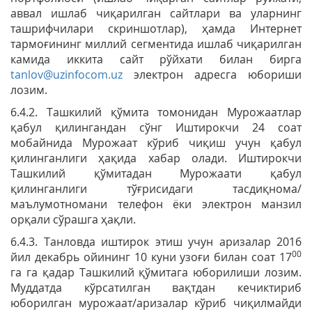
аввал ишлаб чиқарилган сайтлари ва уларнинг
ташрифчилари скриншотлар), ҳамда Интернет
тармоғининг миллий сегментида ишлаб чиқарилган
камида иккита сайт рўйхати билан бирга
tanlov@uzinfocom.uz
электрон адресга юбориши
лозим.
6.4.2. Ташкилий қўмита томонидан Мурожаатлар
қабул қилингандан сўнг Иштирокчи 24 соат
мобайнида Мурожаат кўриб чиқиш учун қабул
қилинганлиги ҳақида хабар олади. Иштирокчи
Ташкилий қўмитадан Мурожаати қабул
қилинганлиги тўғрисидаги тасдиқнома/
маълумотномани телефон ёки электрон манзил
орқали сўрашга ҳақли.
6.4.3. Танловда иштирок этиш учун аризалар 2016
00
йил декабрь ойининг 10 куни узоғи билан соат 17
га га қадар Ташкилий қўмитага юборилиши лозим.
Муддатда кўрсатилган вақтдан кечиктириб
юборилган мурожаат/аризалар кўриб чиқилмайди