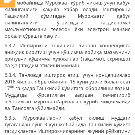
соат мобайнида Мурожаат кўриб чиқиш учун қабул
қилинганлиги ҳақида хабар олади. Иштирокчи
Ташкилий қўмитадан Мурожаати қабул
қилинганлиги тўғрисидаги тасдиқнома/
маълумотномани телефон ёки электрон манзил
орқали сўрашга ҳақли.
6.3.2. Иштирокчи хоҳишига биноан концепцияга
аниқлик киритиш учун қўшимча лойиҳа мазмунини
ёритувчи қўшимча ҳужжатлар (тақдимот, скриншот
ва ҳ.з.) тақдим этилиши мумкин.
6.3.4. Танловда иштирок этиш учун концепциялар
2016 йил октябрь ойининг 15 куни узоғи билан соат
00
17
га қадар Ташкилий қўмитага юборилиши лозим.
Муддатда кўрсатилган вақтдан кечиктириб
юборилган мурожаат/аризалар кўриб чиқилмайди
ва Танловга қўйилмайди.
6.3.5. Мурожаатларни қабул қилиш муддати
тугагандан сўнг 3 кун мобайнида Ташкилий қўмита
тасдиқланган Иштирокчиларнинг якуний рўйхатини