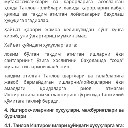
мутахассисликлари ва қарорларига асосланган
ҳолда Танлов ғолиблари ҳақида қарорларни қабул
қилиш ва тақдим этилган лойиҳаларни баҳолаш
ҳуқуқига эгадирлар.
Ҳайъат қарори жамоа келишувидан сўнг кучга
кириб, уни ўзгартириш мумкин эмас.
Ҳайъат қуйидаги ҳуқуқларга эга:
лозим бўлган тақдим этилган ишларни ёки
сайтларнинг ўзига хослигини баҳолашда “соҳа”
мутахассисларини жалб этиш;
тақдим этилган Танлов шартлари ва талабларига
жавоб бермайдиган ишларни/лойиҳаларни ёки
амалдаги қоидаларга риоя этмаган
Иштирокчиларни четлаштириш тўғрисида Ташкилий
қўмитага таклиф беради.
4. Иштирокчиларнинг ҳуқуқлари, мажбуриятлари ва
бурчлари
4.1. Танлов Иштирокчилари қуйидаги ҳуқуқларга эга: