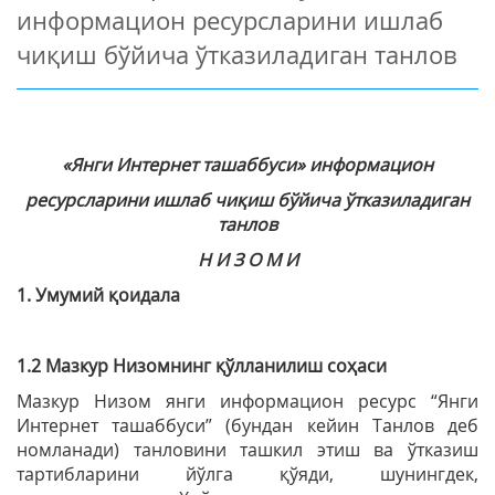
информацион ресурсларини ишлаб
чиқиш бўйича ўтказиладиган танлов
«Янги Интернет ташаббуси» и
нформацион
ресурсларини ишлаб чиқиш бўйича ўтказиладиган
танлов
Н И З О М И
1. Умумий қоидала
1.2 М
азкур Низомнинг қўлланилиш соҳаси
Мазкур Низом янги информацион ресурс “Янги
Интернет ташаббуси” (бундан кейин Танлов деб
номланади) танловини ташкил этиш ва ўтказиш
тартибларини йўлга қўяди, шунингдек,