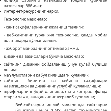
лойиҳа фаолияти натижалари (олдига қўйилган
вазифалар бўйича);
Интернет-ресурснинг нархи.
Технологик мезонлар
:
- сайт саҳифаларининг юкланиш тезлиги;
- веб-сайтнинг турли хил технологик, ҳамда мобил
воситаларда қўлланилиши;
- ахборот манбаанинг оптимал ҳажми.
Дизайн ва вазифалари бўйича мезонлар
:
сайтнинг дизайни фойдаланиш учун қулай бўлиши
лозим;
маълумотларни қабул қилишдаги қулайлик;
сайтнинг биринчи ва кейинги саҳифалари
навигацияси ва дизайнинг услубий қўлланилиши;
шрифтларнинг ўқий олиниши, яъни контраст фонда
етарли ҳажм, аниқликнинг ажралиб турилиши;
Веб-сайтларни ишлаб чиқаришда сайтларни
бошқариш учун (CMS) дастур таъминотидан