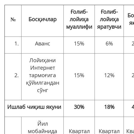
Ғолиб-
Ғолиб-
Бо
№
Босқичлар
лойиҳа
лойиҳа
я
муаллифи
яратувчи
1.
Аванс
15%
6%
Лойиҳани
Интернет
2.
тармоғига
15%
12%
қўйилгандан
сўнг
Ишлаб чиқиш якуни
30%
18%
Йил
мобайнида
Квартал
Квартал
Кв