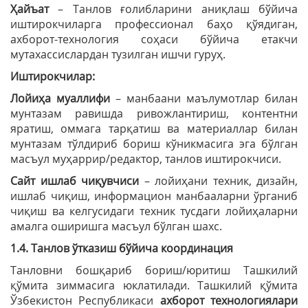
Ҳайъат
– Танлов ғолибларини аниқлаш бўйича
иштирокчиларга профессионал баҳо қўядиган,
ахборот-технология соҳаси бўйича етакчи
мутахассислардан тузилган ишчи гуруҳ.
Иштирокчилар:
Лойиҳа муаллифи
– манбаани маълумотлар билан
мунтазам равишда ривожлантириш, контентни
яратиш, оммага тарқатиш ва материаллар билан
мунтазам тўлдириб бориш кўникмасига эга бўлган
масъул муҳаррир/редактор, танлов иштирокчиси.
Сайт ишлаб чиқувчиси
– лойиҳани техник, дизайн,
ишлаб чиқиш, информацион манбааларни ўрганиб
чиқиш ва келгусидаги техник тусдаги лойиҳаларни
амалга оширишга масъул бўлган шахс.
1.4. Танлов ўтказиш бўйича координация
Танловни бошқариб бориш/юритиш Ташкилий
қўмита зиммасига юклатилади. Ташкилий қўмита
Ўзбекистон Республикаси
ахборот технологиялари