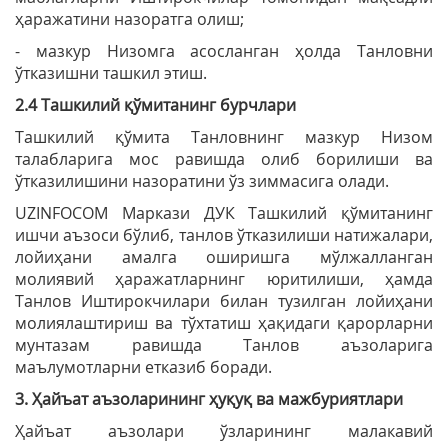
ҳаражатини назоратга олиш;
- мазкур Низомга асосланган ҳолда Танловни
ўтказишни ташкил этиш.
2.4 Ташкилий қўмитанинг бурчлари
Ташкилий қўмита Танловнинг мазкур Низом
талабларига мос равишда олиб борилиши ва
ўтказилишини назоратини ўз зиммасига олади.
UZINFOCOM Маркази ДУК Ташкилий қўмитанинг
ишчи аъзоси бўлиб, танлов ўтказилиши натижалари,
лойиҳани амалга оширишга мўлжалланган
молиявий ҳаражатларнинг юритилиши, ҳамда
Танлов Иштирокчилари билан тузилган лойиҳани
молиялаштириш ва тўхтатиш ҳақидаги қарорларни
мунтазам равишда Танлов аъзоларига
маълумотларни етказиб боради.
3. Ҳайъат аъзоларининг ҳуқуқ ва мажбуриятлари
Ҳайъат аъзолари ўзларининг малакавий