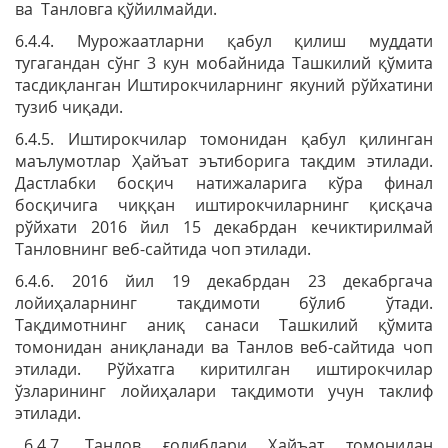
ва Танловга қўйилмайди.
6.4.4. Мурожаатларни қабул қилиш муддати
тугагандан сўнг 3 кун мобайнида Ташкилий қўмита
тасдиқланган Иштирокчиларнинг якуний рўйхатини
тузиб чиқади.
6.4.5. Иштирокчилар томонидан қабул қилинган
маълумотлар Ҳайъат эътиборига тақдим этилади.
Дастлабки босқич натижаларига кўра финал
босқичига чиққан иштирокчиларнинг қисқача
рўйхати 2016 йил 15 декабрдан кечиктирилмай
Танловнинг веб-сайтида чоп этилади.
6.4.6. 2016 йил 19 декабрдан 23 декабргача
лойиҳаларнинг тақдимоти бўлиб ўтади.
Тақдимотнинг аниқ санаси Ташкилий қўмита
томонидан аниқланади ва Танлов веб-сайтида чоп
этилади. Рўйхатга киритилган иштирокчилар
ўзларининг лойиҳалари тақдимоти учун таклиф
этилади.
6.4.7. Танлов ғолиблари Ҳайъат томонидан