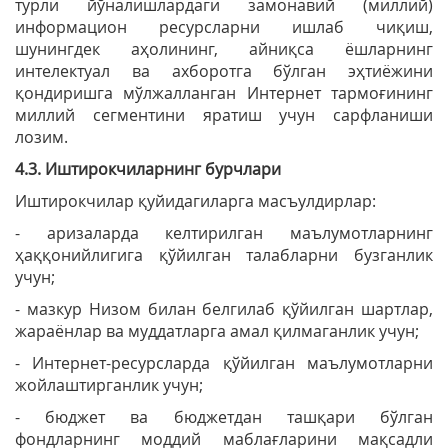
турли йўналишлардаги замонавий (миллий)
информацион ресурсларни ишлаб чиқиш,
шунингдек аҳолининг, айниқса ёшларнинг
интелектуал ва ахборотга бўлган эҳтиёжини
қондиришга мўлжалланган Интернет тармоғининг
миллий сегментини яратиш учун сарфланиши
лозим.
4.3. Иштирокчиларнинг бурчлари
Иштирокчилар қуйидагиларга масъулдирлар:
- аризаларда келтирилган маълумотларнинг
ҳаққонийлигига қўйилган талабларни бузганлик
учун;
- мазкур Низом билан белгилаб қўйилган шартлар,
жараёнлар ва муддатларга амал қилмаганлик учун;
- Интернет-ресурсларда қўйилган маълумотларни
жойлаштирганлик учун;
- бюджет ва бюджетдан ташқари бўлган
фондларнинг моддий маблағларини мақсадли