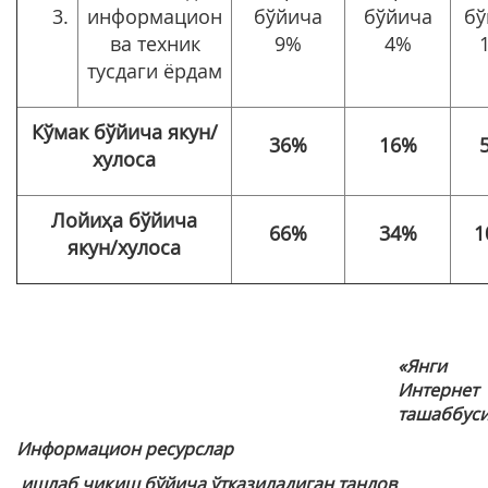
3.
информацион
бўйича
бўйича
бў
ва техник
9%
4%
тусдаги ёрдам
Кўмак бўйича якун/
36%
16%
хулоса
Лойиҳа бўйича
66%
34%
1
якун/хулоса
«Янги
Интернет
ташаббус
Информацион ресурслар
ишлаб чиқиш бўйича ўтказиладиган танлов