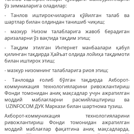
ўз зиммаларига оладилар:
- Танлов иштирокчиларига қўйилган талаб ва
шартлар билан олдиндан танишиб чиқиш;
- мазкур Низом талабларига жавоб берадиган
аризаларни ўз вақтида тақдим этиш;
- Тақдим этилган Интернет манбаалари қабул
қилинган тақдирда Ҳайъат олдида лойиҳа тақдимоти
билан иштирок этиш;
- мазкур низомнинг талабларига риоя этиш;
- Танловда ғолиб бўлган тақдирда Ахборот-
коммуникация технологияларини ривожлантириш
Фонди томонидан аниқ мақсадлар учун ажратилган
моддий маблағларни расмийлаштириш ва
UZINFOCOM ДУК Маркази билан шартнома тузиш.
Ахборот-коммуникация технологияларини
ривожлантириш Фонди томонидан ажратилган
моддий маблағлар фақатгина аниқ мақсадларда,