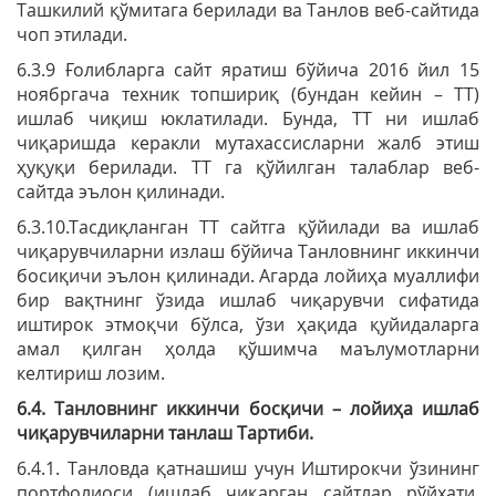
Ташкилий қўмитага берилади ва Танлов веб-сайтида
чоп этилади.
6.3.9 Ғолибларга сайт яратиш бўйича 2016 йил 15
ноябргача техник топшириқ (бундан кейин – ТТ)
ишлаб чиқиш юклатилади. Бунда, ТТ ни ишлаб
чиқаришда керакли мутахассисларни жалб этиш
ҳуқуқи берилади. ТТ га қўйилган талаблар веб-
сайтда эълон қилинади.
6.3.10.Тасдиқланган ТТ сайтга қўйилади ва ишлаб
чиқарувчиларни излаш бўйича Танловнинг иккинчи
босиқичи эълон қилинади. Агарда лойиҳа муаллифи
бир вақтнинг ўзида ишлаб чиқарувчи сифатида
иштирок этмоқчи бўлса, ўзи ҳақида қуйидаларга
амал қилган ҳолда қўшимча маълумотларни
келтириш лозим.
6.4. Танловнинг иккинчи босқичи – лойиҳа ишлаб
чиқарувчиларни танлаш Тартиби.
6.4.1. Танловда қатнашиш учун Иштирокчи ўзининг
портфолиоси (ишлаб чиқарган сайтлар рўйхати,