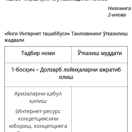
Низомига
2-илова
«Янги Интернет ташаббуси»
Танловининг ўтказилиш
жадвали
Тадбир номи
Ўтказиш муддати
1-
босқич – Долзарб лойиҳаларни ажратиб
олиш
Аризаларни қабул
қилиш
(Интернет-ресурс
концепциясини
юбориш, концепцияга