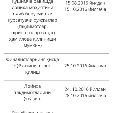
қўшимча равишда
15.08.2016 йилдан
лойиҳа моҳиятини
15.10.2016 йилгача
очиб берувчи ёки
кўрсатувчи ҳужжатлар
(тақдимотлар,
скриншотлар ва ҳ.к)
ҳам илова қилиниши
мумкин)
Финалистларнинг қисқа
рўйхатини эълон
25.10.2016 йилгача
қилиш
Лойиҳа
24. 10.2016 йилдан
тақдимотларини
28.10.2016 йилгача
ўтказиш
Ғолибларни эълон