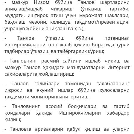
- мазкур Низом бўйича Танлов шартларини
аниқлаш/ишлаб чиқариш (ўтказиш тартиби,
муддати, иштирок этиш учун мурожаат шакллари,
баҳолаш мезони, келишув, тақдимот/презентация,
учрашув жойини аниқлаш ва ҳ.з.);
- Танлов ўтказиш бўйича потенциал
иштирокчиларни кенг жалб қилиш борасида турли
тадбирлар ўтказиш ва тайёргарлик кўриш;
- Танловнинг расмий сайтини ишлаб чиқиш ва
мазкур Танлов ҳақидаги маълумотларни Интернет
саҳифаларига жойлаштириш;
- Танлов ғолиблари томонидан талабларнинг
ижроси ва якуний ишлар бўйича хулосаларни
тақдимоти мониторингини юритиш;
- Танловнинг асосий босқичлари ва тартиб
қоидалари ҳақида Иштирокчиларни хабардор
қилиш;
- Танловга аризаларни қабул қилиш ва уларни