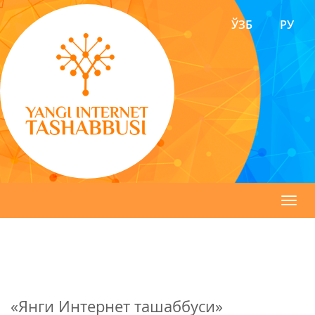
ЎЗБ
РУ
Toggl
navig
«Янги Интернет ташаббуси»