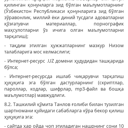
қилинган қонунларга зид бўлган маълумотларнинг
(Ўзбекистон Республикаси қонунларига зид бўлган
зўравонлик, миллий ёки диний тусдаги адоватларни
қўзғатувчи материаллар, порнографик
маҳсулотларни ўз ичига олган маълумотларни
тарқатиш);
- тақдим этилган ҳужжатларнинг мазкур Низом
талабларига мос келмаслиги;
- Интернет-ресурс .UZ домени ҳудудидан ташқарида
бўлса;
- Интернет-ресурсда ишлаб чиқарувчи тарқатиш
ҳуқуқига эга бўлган дастурларнинг (скриптлар,
пароллар, кодлар, шифрлар, mp3-файл ва бошқа
маълумотлар) мавжудлиги.
8.2. Ташкилий қўмита Танлов ғолиби билан тузилган
шартномани қуйидаги сабабларга кўра бекор қилиш
ҳуқуқига эга:
- сайтда ҳар ойда чоп этиладиган нашрнинг сони 10