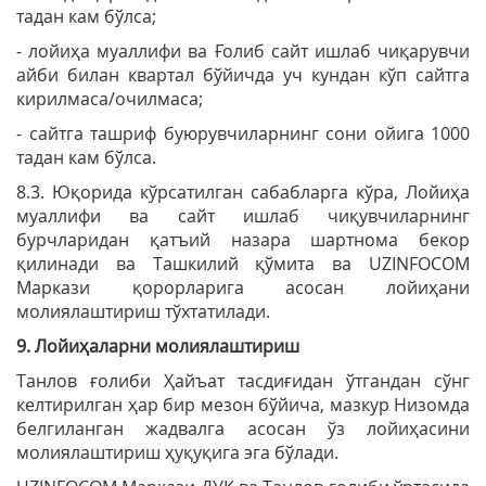
тадан кам бўлса;
- лойиҳа муаллифи ва Ғолиб сайт ишлаб чиқарувчи
айби билан квартал бўйичда уч кундан кўп сайтга
кирилмаса/очилмаса;
- сайтга ташриф буюрувчиларнинг сони ойига 1000
тадан кам бўлса.
8.3. Юқорида кўрсатилган сабабларга кўра, Лойиҳа
муаллифи ва сайт ишлаб чиқувчиларнинг
бурчларидан қатъий назара шартнома бекор
қилинади ва Ташкилий қўмита ва UZINFOCOM
Маркази қорорларига асосан лойиҳани
молиялаштириш тўхтатилади.
9. Лойиҳаларни молиялаштириш
Танлов ғолиби Ҳайъат тасдиғидан ўтгандан сўнг
келтирилган ҳар бир мезон бўйича, мазкур Низомда
белгиланган жадвалга асосан ўз лойиҳасини
молиялаштириш ҳуқуқига эга бўлади.