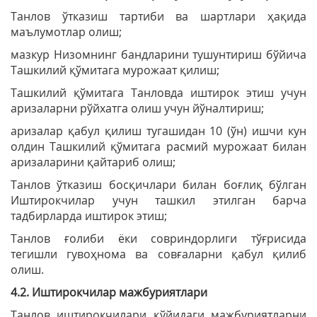
Танлов ўтказиш тартиби ва шартлари ҳақида
маълумотлар олиш;
мазкур Низомнинг бандларини тушунтириш бўйича
Ташкилий қўмитага мурожаат қилиш;
Ташкилий қўмитага Танловда иштирок этиш учун
аризаларни рўйхатга олиш учун йўналтириш;
аризалар қабул қилиш тугашидан 10 (ўн) ишчи кун
олдин Ташкилий қўмитага расмий мурожаат билан
аризаларини қайтариб олиш;
Танлов ўтказиш босқичлари билан боғлиқ бўлган
Иштирокчилар учун ташкил этилган барча
тадбирларда иштирок этиш;
Танлов ғолиби ёки совриндорлиги тўғрисида
тегишли гувоҳнома ва совғаларни қабул қилиб
олиш.
4.2. Иштирокчилар мажбуриятлари
Танлов иштирокчилари қўйидаги мажбуриятларни