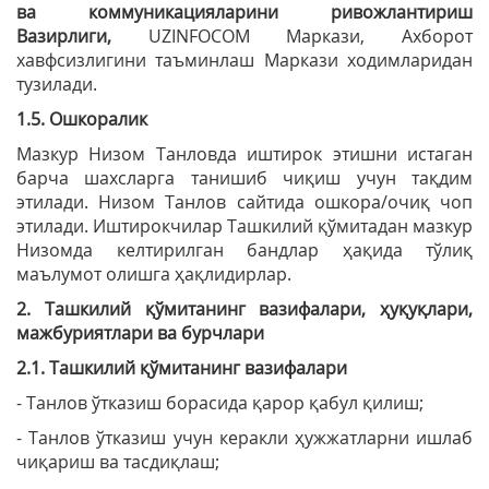
ва коммуникацияларини ривожлантириш
Вазирлиги,
UZINFOCOM Маркази, Ахборот
хавфсизлигини таъминлаш Маркази ходимларидан
тузилади.
1.5. Ошкоралик
Мазкур Низом Танловда иштирок этишни истаган
барча шахсларга танишиб чиқиш учун тақдим
этилади. Низом Танлов сайтида ошкора/очиқ чоп
этилади. Иштирокчилар Ташкилий қўмитадан мазкур
Низомда келтирилган бандлар ҳақида тўлиқ
маълумот олишга ҳақлидирлар.
2. Ташкилий қўмитанинг вазифалари, ҳуқуқлари,
мажбуриятлари ва бурчлари
2.1. Ташкилий қўмитанинг вазифалари
- Танлов ўтказиш борасида қарор қабул қилиш;
- Танлов ўтказиш учун керакли ҳужжатларни ишлаб
чиқариш ва тасдиқлаш;