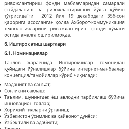
ривожлантириш фонди маблағларидан самарали
фойдаланиш ва ривожлантиришни йўлга қўйиш
тўғрисида”ги 2012 йил 19 декабрдаги 356-сон
қарорига асосланган ҳолда Ахборот-коммуникация
технологияларини ривожлантириш фонди кўмаги
остида амалга оширилмоқда.
6. Иштирок этиш шартлари
6.1. Номинациялар
Танлов жараёнида Иштирокчилар томонидан
қуйидаги йўналишлар бўйича интернет-манбаалар
концепция/тамойиллар кўриб чиқилади:
Маданият ва санъат;
Соғлиқни сақлаш;
Таълим, шунингдек ёш авлодни тарбиялаш бўйича
инновацион ғоялар;
Хорижий тилларни ўрганиш;
Ўзбекистон ўсимлик ва ҳайвонот дунёси;
Ўзбек тили ва адабиёти;
Туризм;