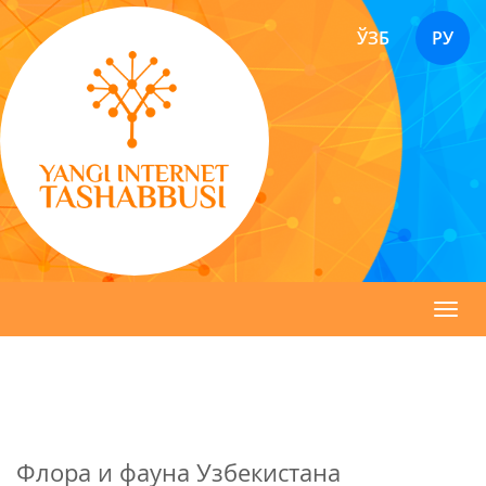
ЎЗБ
РУ
Toggl
navig
Флора и фауна Узбекистана