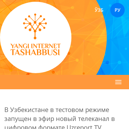
ЎЗБ
РУ
Toggl
navig
В Узбекистане в тестовом режиме
запущен в эфир новый телеканал в
цифровом формате Uzreport TV.